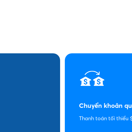
nh toán
 Nếu bạn không đáp
u của bạn sẽ được
 đến mức yêu cầu.
Chuyển khoản q
Thanh toán tối thiểu 