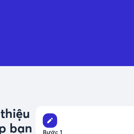
 thiệu
p bạn
Bước 1