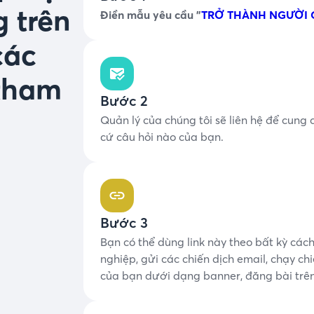
 trên
Điền mẫu yêu cầu "
TRỞ THÀNH NGƯỜI G
các
 tham
Bước 2
Quản lý của chúng tôi sẽ liên hệ để cung c
cứ câu hỏi nào của bạn.
Bước 3
Bạn có thể dùng link này theo bất kỳ các
nghiệp, gửi các chiến dịch email, chạy c
của bạn dưới dạng banner, đăng bài trê