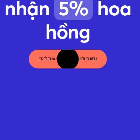
nhận
5%
hoa
hồng
TRỞ THÀNH NGƯỜI GIỚI THIỆU