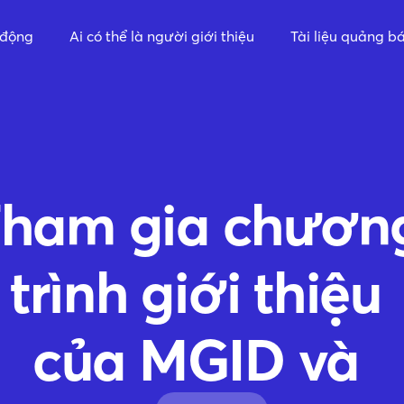
 động
Ai có thể là người giới thiệu
Tài liệu quảng b
ham gia chươn
trình giới thiệu
của MGID và