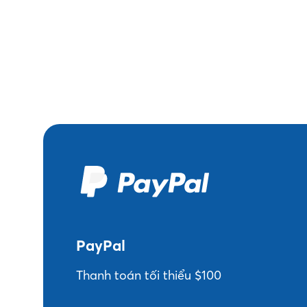
Phương thức tha
MGID sử dụng điều khoản thanh toán NET30.
ứng được mức thanh toán tối thiểu, doanh th
cộng dồn vào tháng theo cho đến khi bạn đạt
PayPal
Thanh toán tối thiểu $100