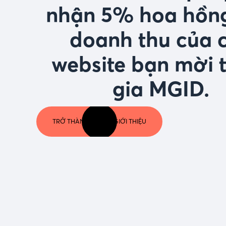
nhận 5% hoa hồng
doanh thu của 
website bạn mời
gia MGID.
TRỞ THÀNH NGƯỜI GIỚI THIỆU