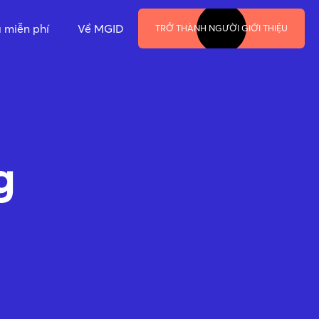
á miễn phí
Về MGID
TRỞ THÀNH NGƯỜI GIỚI THIỆU
g